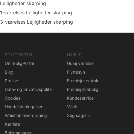
Lejligheder skørping
1-værelses Lejligheder skørping
3-værelses Lejligheder skørping
BOLIGPORTAL
HJÆLP
Om BoligPortal
Udlej værelse
Blog
Flyttesyn
Presse
Fremlejekontrakt
Data- og privatlivspolitik
Fremlej lejebolig
Cookies
Kundeservice
Handelsbetingelser
Vilkår
Whistleblowerordning
Søg sagsnr.
Karriere
Boligmanager