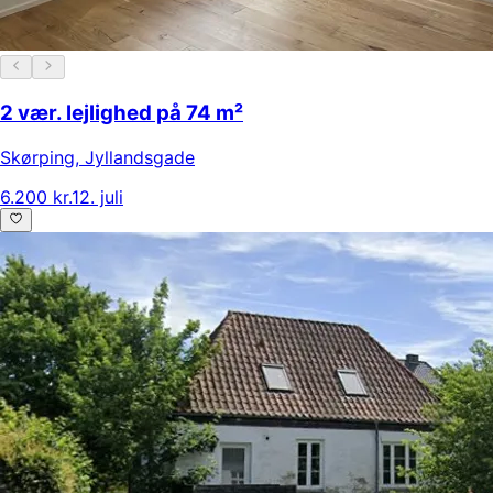
2 vær. lejlighed på 74 m²
Skørping
,
Jyllandsgade
6.200 kr.
12. juli