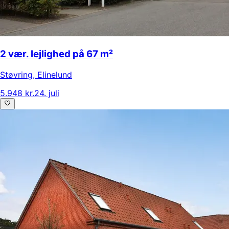
2 vær. lejlighed på 67 m²
Støvring
,
Elinelund
5.948 kr.
24. juli