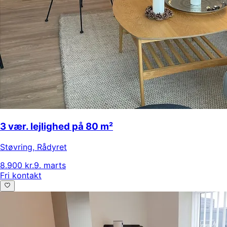
3 vær. lejlighed på 80 m²
Støvring
,
Rådyret
8.900 kr.
9. marts
Fri kontakt