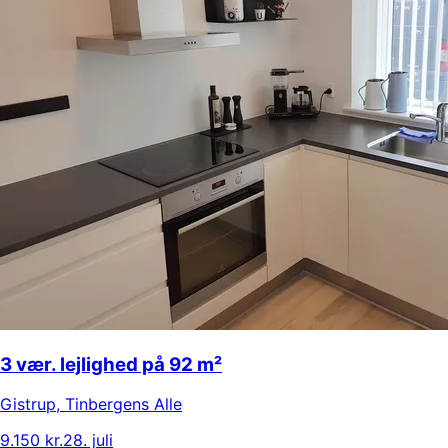
3 vær. lejlighed på 92 m²
Gistrup
,
Tinbergens Alle
9.150 kr.
28. juli