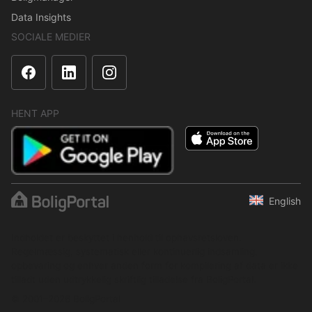
Data Insights
SOCIALE MEDIER
HENT APP
English
Indholdet er beskyttet i henhold til ophavsretsloven.
Regelmæssig, systematisk eller kontinuerlig indsamling,
opbevaring og enhver anden form for kompilering af data er ikke
tilladt uden udtrykkelig skriftlig tilladelse fra BoligPortal.
© 2001–2026 BoligPortal