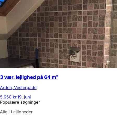
3 vær. lejlighed på 64 m²
Arden
,
Vestergade
5.650 kr.
19. juni
Populære søgninger
Alle i Lejligheder