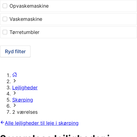
Opvaskemaskine
Vaskemaskine
Tørretumbler
Ryd filter
Lejligheder
Skørping
2 værelses
Alle lejligheder til leje i skørping