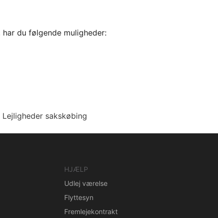
, har du følgende muligheder:
Lejligheder sakskøbing
HJÆLP
Udlej værelse
Flyttesyn
Fremlejekontrakt