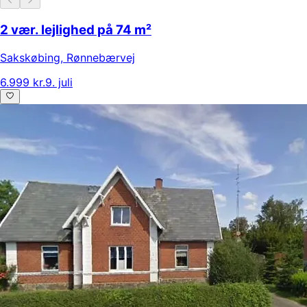
2 vær. lejlighed på 74 m²
Sakskøbing
,
Rønnebærvej
6.999 kr.
9. juli