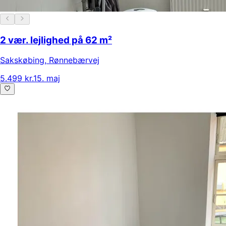
2 vær. lejlighed på 62 m²
Sakskøbing
,
Rønnebærvej
5.499 kr.
15. maj