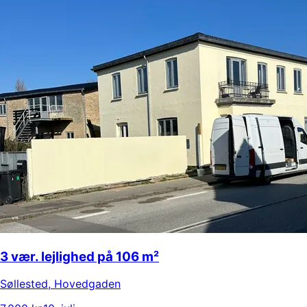
3 vær. lejlighed på 106 m²
Søllested
,
Hovedgaden