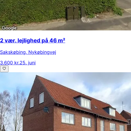
2 vær. lejlighed på 46 m²
Sakskøbing
,
Nykøbingvej
3.600 kr.
25. juni