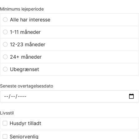
Minimums lejeperiode
Alle har interesse
1-11 måneder
12-23 måneder
24+ måneder
Ubegrænset
Seneste overtagelsesdato
Livsstil
Husdyr tilladt
Seniorvenlig