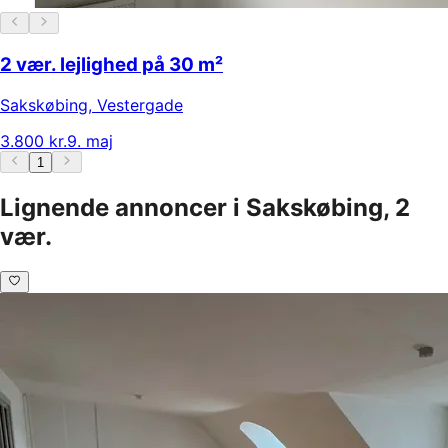
2 vær. lejlighed på 30 m²
Sakskøbing
,
Vestergade
3.800 kr.
9. maj
1
Lignende annoncer i Sakskøbing, 2
vær.