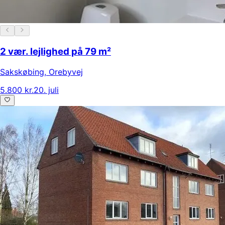
2 vær. lejlighed på 79 m²
Sakskøbing
,
Orebyvej
5.800 kr.
20. juli