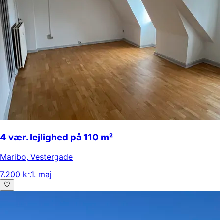
4 vær. lejlighed på 110 m²
Maribo
,
Vestergade
7.200 kr.
1. maj