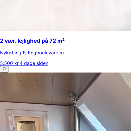
2 vær. lejlighed på 72 m²
Nykøbing F
,
Engboulevarden
5.500 kr.
4 dage siden