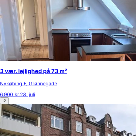
3 vær. lejlighed på 73 m²
Nykøbing F
,
Grønnegade
6.900 kr.
28. juli