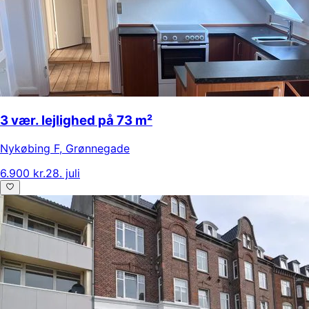
3 vær. lejlighed på 73 m²
Nykøbing F
,
Grønnegade
6.900 kr.
28. juli