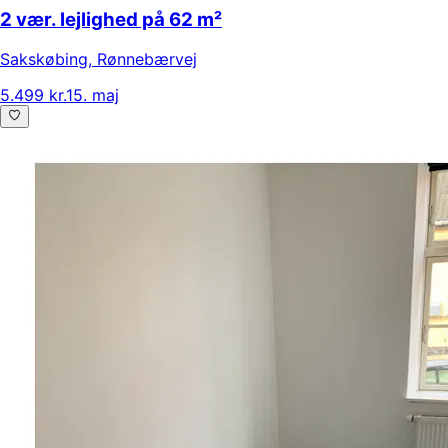
2 vær. lejlighed på 62 m²
Sakskøbing
,
Rønnebærvej
5.499 kr.
15. maj