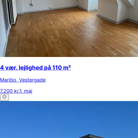
4 vær. lejlighed på 110 m²
Maribo
,
Vestergade
7.200 kr.
1. maj