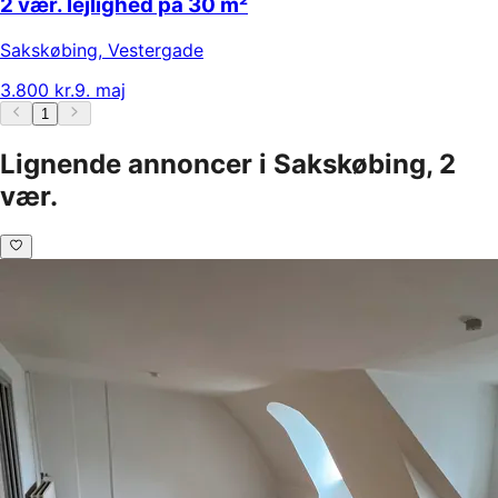
2 vær. lejlighed på 30 m²
Sakskøbing
,
Vestergade
3.800 kr.
9. maj
1
Lignende annoncer i Sakskøbing, 2
vær.