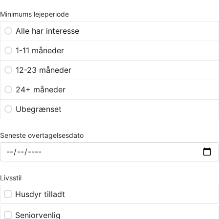
Minimums lejeperiode
Alle har interesse
1-11 måneder
12-23 måneder
24+ måneder
Ubegrænset
Seneste overtagelsesdato
Livsstil
Husdyr tilladt
Seniorvenlig