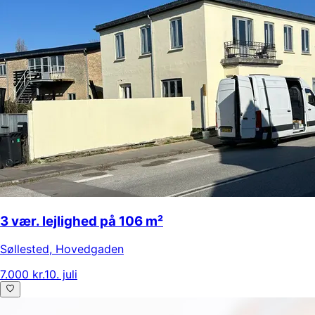
3 vær. lejlighed på 106 m²
Søllested
,
Hovedgaden
7.000 kr.
10. juli