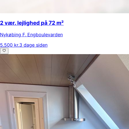
2 vær. lejlighed på 72 m²
Nykøbing F
,
Engboulevarden
5.500 kr.
3 dage siden