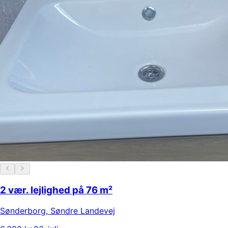
2 vær. lejlighed på 76 m²
Sønderborg
,
Søndre Landevej