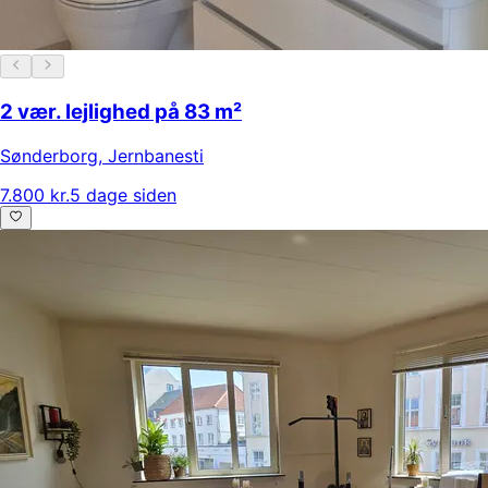
2 vær. lejlighed på 83 m²
Sønderborg
,
Jernbanesti
7.800 kr.
5 dage siden