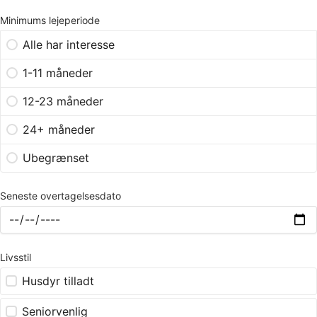
Minimums lejeperiode
Alle har interesse
1-11 måneder
12-23 måneder
24+ måneder
Ubegrænset
Seneste overtagelsesdato
Livsstil
Husdyr tilladt
Seniorvenlig