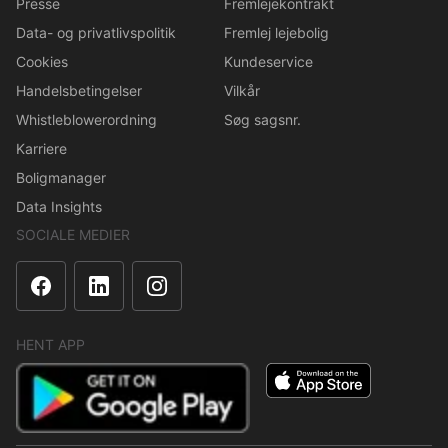
Presse
Fremlejekontrakt
Data- og privatlivspolitik
Fremlej lejebolig
Cookies
Kundeservice
Handelsbetingelser
Vilkår
Whistleblowerordning
Søg sagsnr.
Karriere
Boligmanager
Data Insights
SOCIALE MEDIER
HENT APP