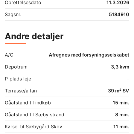
Oprettelsesdato
11.3.2026
Sagsnr.
5184910
Andre detaljer
A/C
Afregnes med forsyningsselskabet
Depotrum
3,3 kvm
P-plads leje
–
Terrasse/altan
39 m² SV
Gåafstand til indkøb
15 min.
Gåafstand til Sæby strand
8 min.
Kørsel til Sæbygård Skov
11 min.