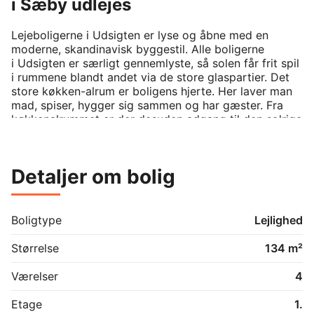
i Sæby udlejes
Lejeboligerne i Udsigten er lyse og åbne med en 
moderne, skandinavisk byggestil. Alle boligerne 
i Udsigten er særligt gennemlyste, så solen får frit spil 
i rummene blandt andet via de store glaspartier. Det 
store køkken-alrum er boligens hjerte. Her laver man 
mad, spiser, hygger sig sammen og har gæster. Fra 
køkkenalrummet er der desuden adgang til den solrige 
terrasse eller altan, der om sommeren fungerer som en 
udendørs forlængelse af boligen.

Detaljer om bolig
Alle boligerne har vaskemaskine, tørretumbler og 
opvaskemaskine. I køkkenet er der køle/frys og ovn.

Alle boligerne får et lækkert indeklima med 
Boligtype
Lejlighed
ventilationsanlæg og gulvvarme i alle rum.

Der anlægges en petanquebane på den ene side af 
Størrelse
134 m²
bygningen. Her bydes der op til socialt samvær blandt 
beboerne i bygning og deres gæster.
Værelser
4
Etage
1.