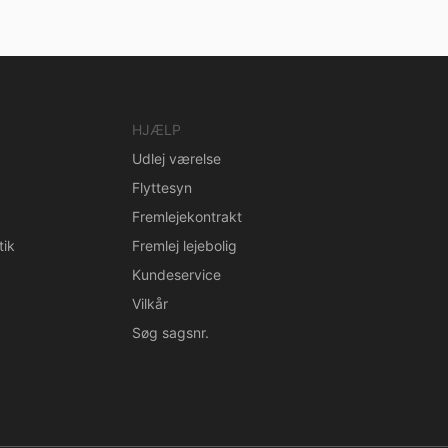
HJÆLP
Udlej værelse
Flyttesyn
Fremlejekontrakt
tik
Fremlej lejebolig
Kundeservice
Vilkår
Søg sagsnr.