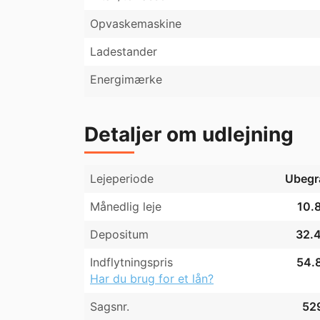
Opvaskemaskine
Smedebakken er opført i 2008 i Ruds Vedby o
område.Smedebakken byder på 80 lejeboliger
Ladestander
Her bor du fredeligt og idyllisk med et godt 
Energimærke
skolen og adgang til idrætshal, svømme- og 
Smedebakken er beliggende på Vestsjælland 
Holbæk og Kalundborg.

Detaljer om udlejning
* Bemærk at billederne ikke nødvendigvis er
kan variere.
Lejeperiode
Ubegr
Månedlig leje
10.8
Depositum
32.4
Indflytningspris
54.8
Har du brug for et lån?
Sagsnr.
52