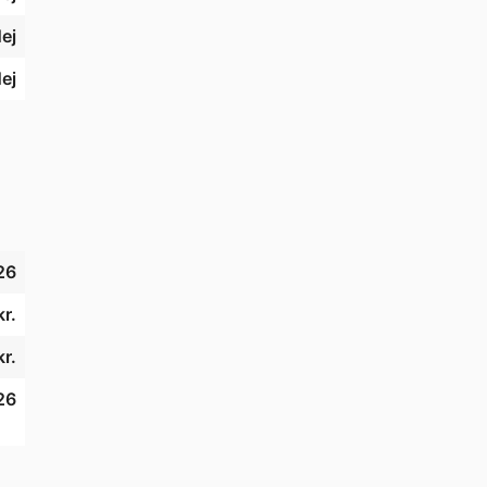
ej
ej
or 
26
r.
r.
26