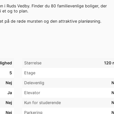
i Ruds Vedby. Finder du 80 familievenlige boliger, der 
 et og to plan.

 på de røde mursten og den attraktive planløsning.

tue

jlighed
Størrelse
120 
5
Etage
Nej
Delevenlig
N
5 kg eller under 40 cm. i højden (med forbehold).

Ja
Elevator
N
registreret i RKI.

Nej
Kun for studerende
N
Nej
Parkering
N