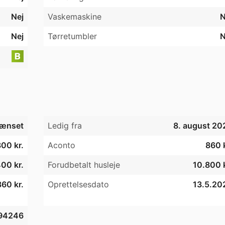
Nej
Vaskemaskine
N
g integrerer sig i det i forvejen etablerede 
 fordelt på fire til fem værelser (86-146m²).

Nej
Tørretumbler
N
lokalmiljø med flere kultur- og fritidsaktiviteter, tæt på 
friluftsbad.

med gode tog- og busforbindelser til Slagelse, Sorø, 
 taget af/fra den pågældende bolig, og at udsigt m.v. derf
ænset
Ledig fra
8. august 20
00 kr.
Aconto
860 k
00 kr.
Forudbetalt husleje
10.800 k
60 kr.
Oprettelsesdato
13.5.20
94246