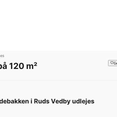
ses
 på 120 m²
G
edebakken i Ruds Vedby udlejes