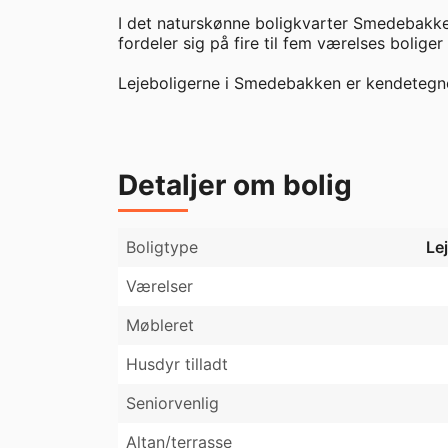
I det naturskønne boligkvarter Smedebakken 
fordeler sig på fire til fem værelses boliger i
Lejeboligerne i Smedebakken er kendetegnet
I dette hus får du:

Detaljer om bolig
Gode soveværelser med indbygget skabe

Stort køkkenalrum i åben forbindelse med s
Egen have med terrasse

Eget aflåst skur

Boligtype
Le
Gratis parkering

Værelser
Lejevilkår:

Møbleret
Det er tilladt at holde 1 stk. hund på max 3
Husdyr tilladt
Delebolig er ikke tilladt

Det er ikke muligt at leje boligen, hvis du er 
Seniorvenlig
Altan/terrasse
Området:
