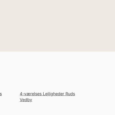
s
4-værelses Lejligheder Ruds
Vedby