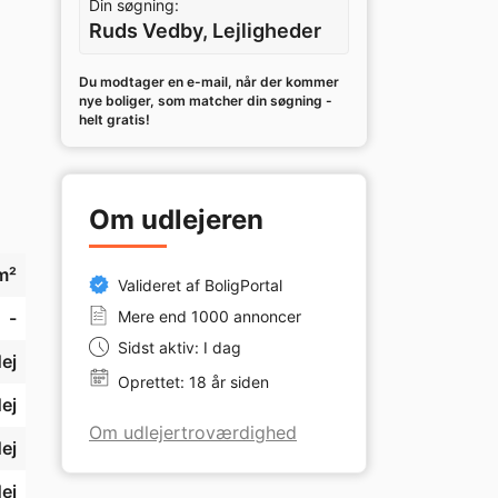
Din søgning:
Ruds Vedby, Lejligheder
Du modtager en e-mail, når der kommer
nye boliger, som matcher din søgning -
helt gratis!
Om udlejeren
m²
Valideret af BoligPortal
-
Mere end 1000 annoncer
Sidst aktiv: I dag
ej
Oprettet: 18 år siden
ej
Om udlejertroværdighed
ej
ej