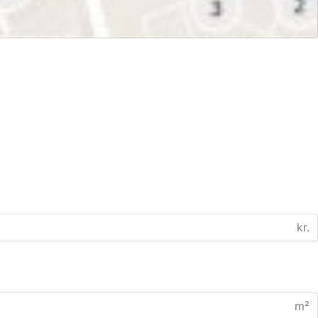
kr.
m²