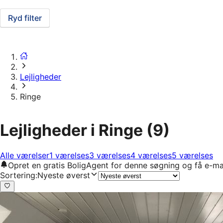
Ryd filter
Lejligheder
Ringe
Lejligheder i Ringe
(9)
Alle værelser
1 værelses
3 værelses
4 værelses
5 værelses
Opret en gratis BoligAgent for denne søgning og få e-ma
Sortering
:
Nyeste øverst