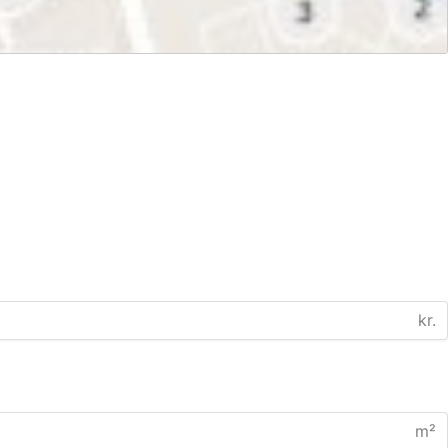
kr.
m²