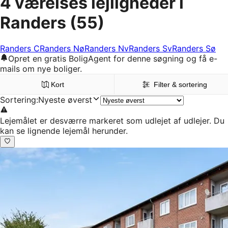
4 værelses lejligheder i
Randers
(55)
Randers C
Randers Nø
Randers Nv
Randers Sv
Randers Sø
Opret en gratis BoligAgent for denne søgning og få e-
mails om nye boliger.
Kort
Filter & sortering
Sortering
:
Nyeste øverst
Lejemålet er desværre markeret som udlejet af udlejer. Du
kan se lignende lejemål herunder.