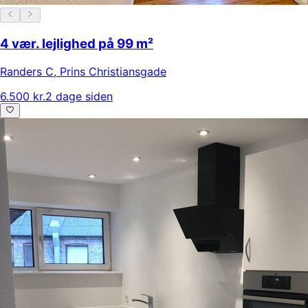
4 vær. lejlighed på 99 m²
Randers C
,
Prins Christiansgade
6.500 kr.
2 dage siden