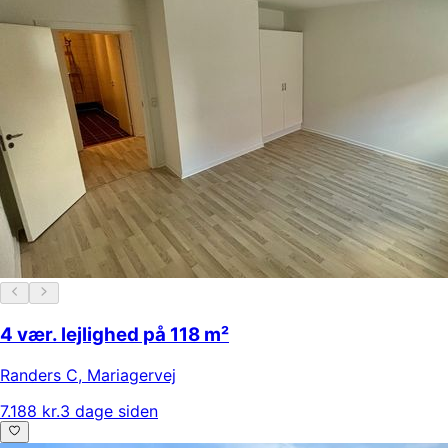
4 vær. lejlighed på 118 m²
Randers C
,
Mariagervej
7.188 kr.
3 dage siden