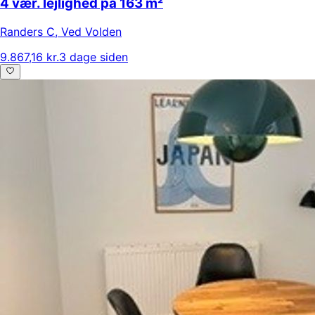
4 vær. lejlighed på 163 m²
Randers C
,
Ved Volden
9.867,16 kr.
3 dage siden