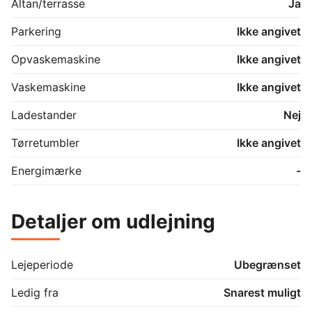
Altan/terrasse
Ja
Parkering
Ikke angivet
Opvaskemaskine
Ikke angivet
Vaskemaskine
Ikke angivet
Ladestander
Nej
Tørretumbler
Ikke angivet
Energimærke
-
Detaljer om udlejning
Lejeperiode
Ubegrænset
Ledig fra
Snarest muligt