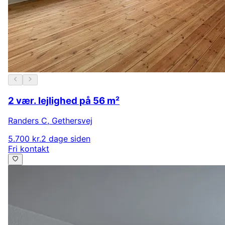
2 vær. lejlighed på 56 m²
Randers C
,
Gethersvej
5.700 kr.
2 dage siden
Fri kontakt