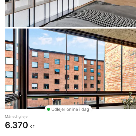
Udlejer online i dag
Månedlig leje
6.370
kr