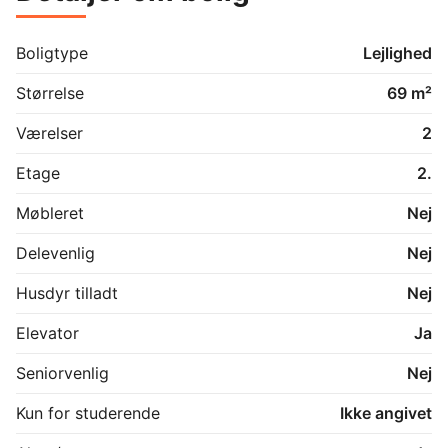
hvis du er interesseret i lejemålet.
Boligtype
Lejlighed
Størrelse
69 m²
Værelser
2
Etage
2.
Møbleret
Nej
Delevenlig
Nej
Husdyr tilladt
Nej
Elevator
Ja
Seniorvenlig
Nej
Kun for studerende
Ikke angivet