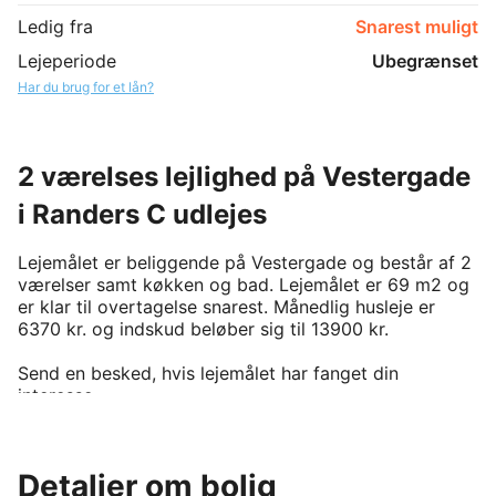
Ledig fra
Snarest muligt
Lejeperiode
Ubegrænset
Har du brug for et lån?
2 værelses lejlighed på Vestergade
i Randers C udlejes
Lejemålet er beliggende på Vestergade og består af 2 
værelser samt køkken og bad. Lejemålet er 69 m2 og 
er klar til overtagelse snarest. Månedlig husleje er 
6370 kr. og indskud beløber sig til 13900 kr. 

Send en besked, hvis lejemålet har fanget din 
interesse.

For at kunne leje denne bolig, kræver det man er 
medlem af boligforeningen. På BoligPortal annonceres 
kun reelt ledige boliger uden eksisterende venteliste 
Detaljer om bolig
på annonceringstidspunktet. Venligst kontakt udlejer 