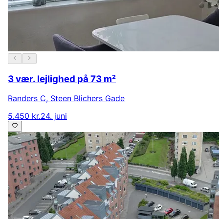
3 vær. lejlighed på 73 m²
Randers C
,
Steen Blichers Gade
5.450 kr.
24. juni