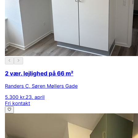
2 vær. lejlighed på 66 m²
Randers C
,
Søren Møllers Gade
5.300 kr.
23. april
Fri kontakt