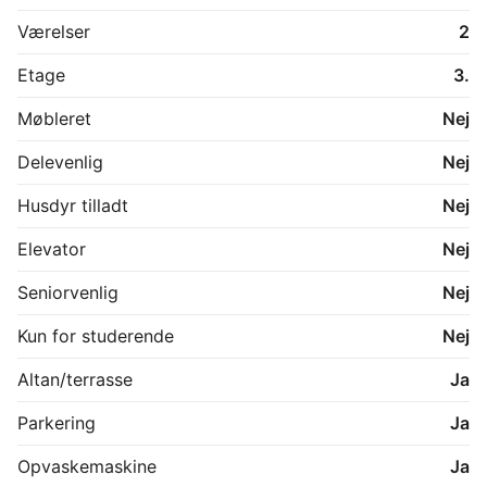
Lejligheden egner sig perfekt til enlige, par eller 
pendlere, der ønsker en moderne bolig med god 
Værelser
2
beliggenhed og nem adgang til byens faciliteter.

Etage
3.
Kontakt for yderligere oplysninger eller for at aftale en 
fremvisning. Ved skriftlig kontakt angiv venligst navn, 
Møbleret
Nej
kontaktoplysninger og et par ord om dig/jer.

Delevenlig
Nej
Husdyr tilladt
Nej
Elevator
Nej
Seniorvenlig
Nej
Kun for studerende
Nej
Altan/terrasse
Ja
Parkering
Ja
Opvaskemaskine
Ja