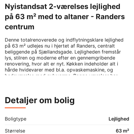
Nyistandsat 2-værelses lejlighed
på 63 m² med to altaner - Randers
centrum
Denne totalrenoverede og indflytningsklare lejlighed 
på 63 m² udlejes nu i hjertet af Randers, centralt 
beliggende på Sjællandsgade. Lejligheden fremstår 
lys, stilren og moderne efter en gennemgribende 
renovering, hvor alt er nyt. Køkken indeholder alt i 
hårde hvidevarer med bl.a. opvaskemaskine, og 
badeværelse med gulvvarme. Begge værelser har 
adgang til hver sin lille altan, som giver et dejligt 
lysindfald og ekstra opholdsrum i hverdagen.

Højdepunkter:

Detaljer om bolig
•	2 små altaner – én til hvert værelse

•	Tilhørende kælderrum med ekstra 
opbevaringsplads

•	Mulighed for parkering i ejendommens gård

Boligtype
Lejlighed
•	300 meter til Randers Station

•	Tæt på indkøb, caféer og Randers centrum

Størrelse
63 m²