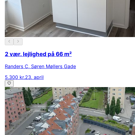
2 vær. lejlighed på 66 m²
Randers C
,
Søren Møllers Gade
5.300 kr.
23. april