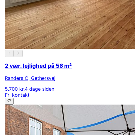
2 vær. lejlighed på 56 m²
Randers C
,
Gethersvej
5.700 kr.
4 dage siden
Fri kontakt