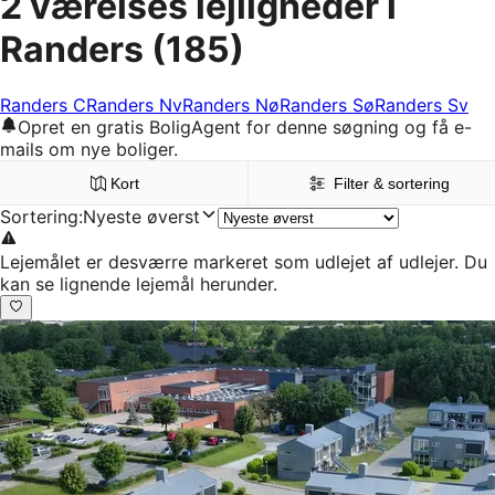
2 værelses lejligheder i
Randers
(185)
Randers C
Randers Nv
Randers Nø
Randers Sø
Randers Sv
Opret en gratis BoligAgent for denne søgning og få e-
mails om nye boliger.
Kort
Filter & sortering
Sortering
:
Nyeste øverst
Lejemålet er desværre markeret som udlejet af udlejer. Du
kan se lignende lejemål herunder.