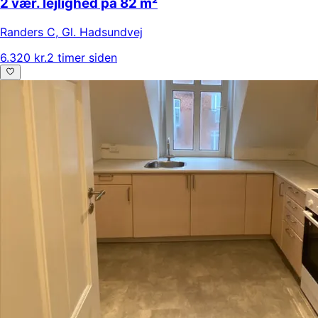
2 vær. lejlighed på 82 m²
Randers C
,
Gl. Hadsundvej
6.320 kr.
2 timer siden