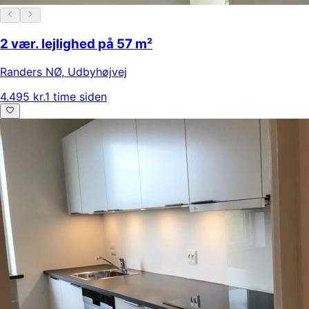
2 vær. lejlighed på 57 m²
Randers NØ
,
Udbyhøjvej
4.495 kr.
1 time siden