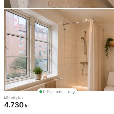
Udlejer online i dag
Månedlig leje
4.730
kr