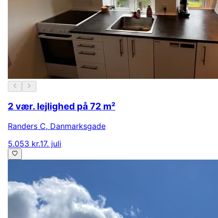
2 vær. lejlighed på 72 m²
Randers C
,
Danmarksgade
5.053 kr.
17. juli