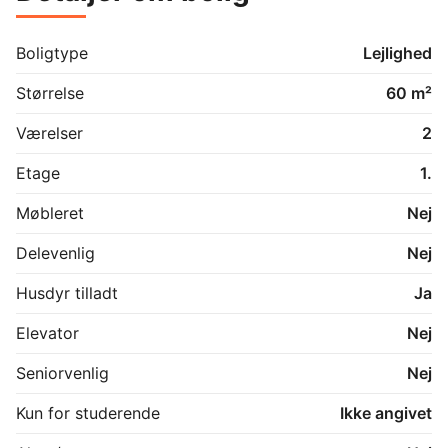
hvis du er interesseret i lejemålet.
Boligtype
Lejlighed
Størrelse
60 m²
Værelser
2
Etage
1.
Møbleret
Nej
Delevenlig
Nej
Husdyr tilladt
Ja
Elevator
Nej
Seniorvenlig
Nej
Kun for studerende
Ikke angivet