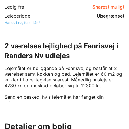
Ledig fra
Snarest muligt
Lejeperiode
Ubegrænset
Har du brug for et lån?
2 værelses lejlighed på Fenrisvej i
Randers Nv udlejes
Lejemålet er beliggende på Fenrisvej og består af 2 
værelser samt køkken og bad. Lejemålet er 60 m2 og 
er klar til overtagelse snarest. Månedlig husleje er 
4730 kr. og indskud beløber sig til 12300 kr. 

Send en besked, hvis lejemålet har fanget din 
interesse.

For at kunne leje denne bolig, kræver det man er 
medlem af boligforeningen. På BoligPortal annonceres 
kun reelt ledige boliger uden eksisterende venteliste 
Detaljer om bolig
på annonceringstidspunktet. Venligst kontakt udlejer 