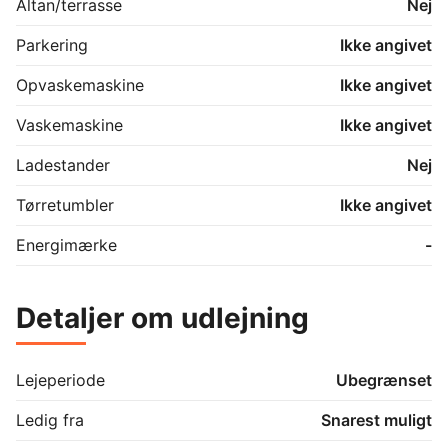
Altan/terrasse
Nej
Parkering
Ikke angivet
Opvaskemaskine
Ikke angivet
Vaskemaskine
Ikke angivet
Ladestander
Nej
Tørretumbler
Ikke angivet
Energimærke
-
Detaljer om udlejning
Lejeperiode
Ubegrænset
Ledig fra
Snarest muligt