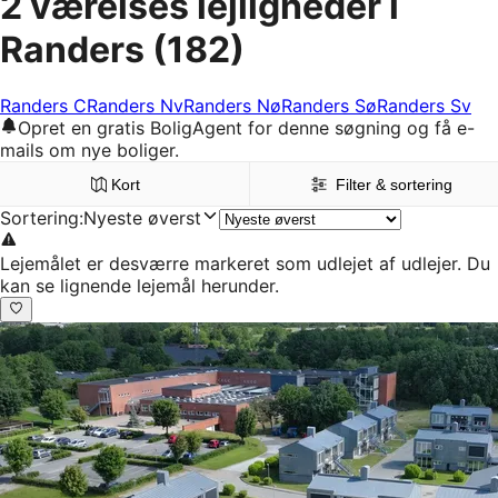
2 værelses lejligheder i
Randers
(182)
Randers C
Randers Nv
Randers Nø
Randers Sø
Randers Sv
Opret en gratis BoligAgent for denne søgning og få e-
mails om nye boliger.
Kort
Filter & sortering
Sortering
:
Nyeste øverst
Lejemålet er desværre markeret som udlejet af udlejer. Du
kan se lignende lejemål herunder.