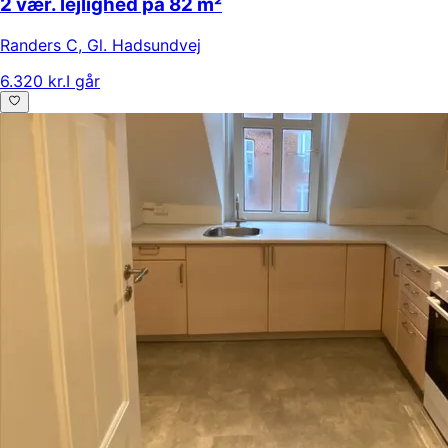
2 vær. lejlighed på 82 m²
Randers C
,
Gl. Hadsundvej
6.320 kr.
I går