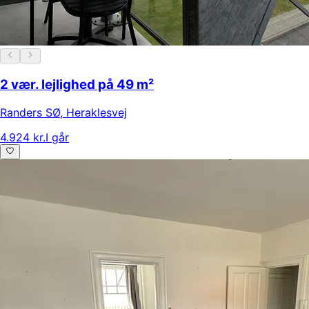
2 vær. lejlighed på 49 m²
Randers SØ
,
Heraklesvej
4.924 kr.
I går