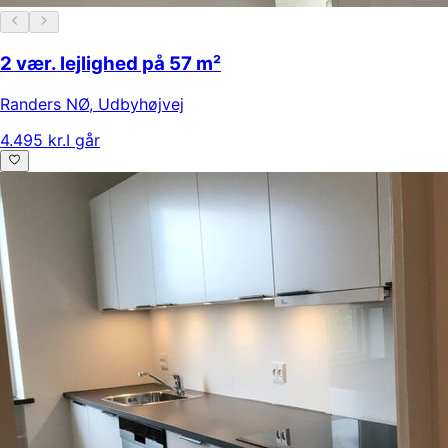
2 vær. lejlighed på 57 m²
Randers NØ
,
Udbyhøjvej
4.495 kr.
I går