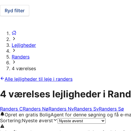
Ryd filter
Lejligheder
Randers
4 værelses
Alle lejligheder til leje i randers
4 værelses lejligheder i Ran
Randers C
Randers Nø
Randers Nv
Randers Sv
Randers Sø
Opret en gratis BoligAgent for denne søgning og få e-ma
Sortering
:
Nyeste øverst