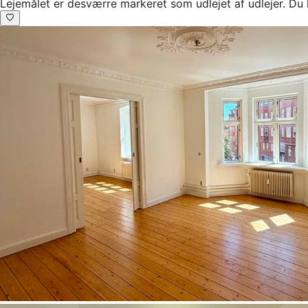
Lejemålet er desværre markeret som udlejet af udlejer. Du 