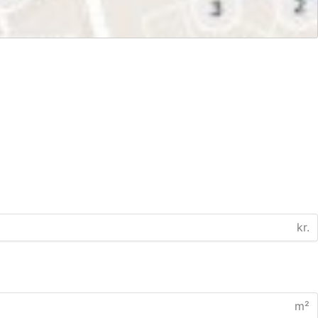
kr.
m²