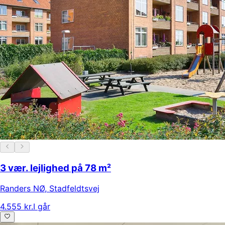
3 vær. lejlighed på 78 m²
Randers NØ
,
Stadfeldtsvej
4.555 kr.
I går