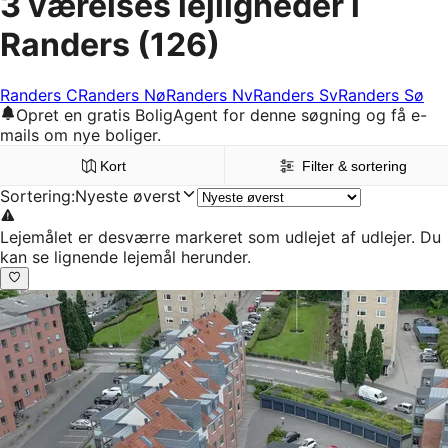
3 værelses lejligheder i
Randers
(126)
Randers C
Randers Nø
Randers Nv
Randers Sv
Randers Sø
Opret en gratis BoligAgent for denne søgning og få e-
mails om nye boliger.
Kort
Filter & sortering
Sortering
:
Nyeste øverst
Lejemålet er desværre markeret som udlejet af udlejer. Du
kan se lignende lejemål herunder.