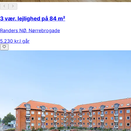
3 vær. lejlighed på 84 m²
Randers NØ
,
Nørrebrogade
5.230 kr.
I går