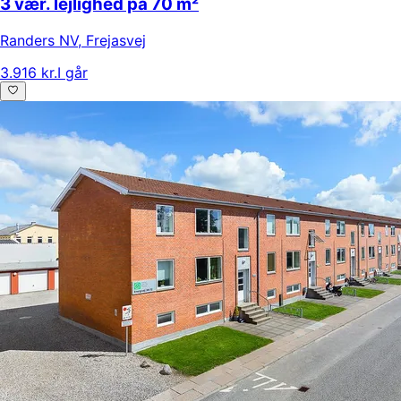
3 vær. lejlighed på 70 m²
Randers NV
,
Frejasvej
3.916 kr.
I går