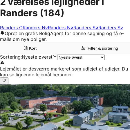
2 værelses lejligheder i
Randers
(184)
Randers C
Randers Nv
Randers Nø
Randers Sø
Randers Sv
Opret en gratis BoligAgent for denne søgning og få e-
mails om nye boliger.
Kort
Filter & sortering
Sortering
:
Nyeste øverst
Lejemålet er desværre markeret som udlejet af udlejer. Du
kan se lignende lejemål herunder.