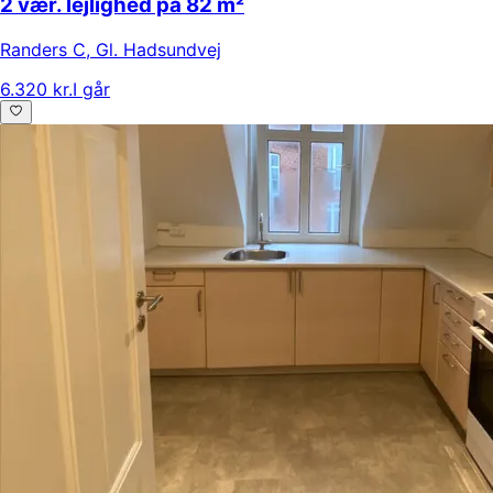
2 vær. lejlighed på 82 m²
Randers C
,
Gl. Hadsundvej
6.320 kr.
I går