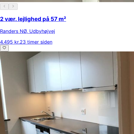
2 vær. lejlighed på 57 m²
Randers NØ
,
Udbyhøjvej
4.495 kr.
23 timer siden