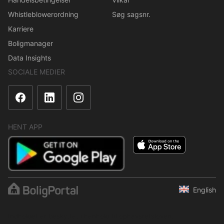
Whistleblowerordning
Søg sagsnr.
Karriere
Boligmanager
Data Insights
SOCIALE MEDIER
HENT APP
English
Indholdet er beskyttet i henhold til ophavsretsloven.