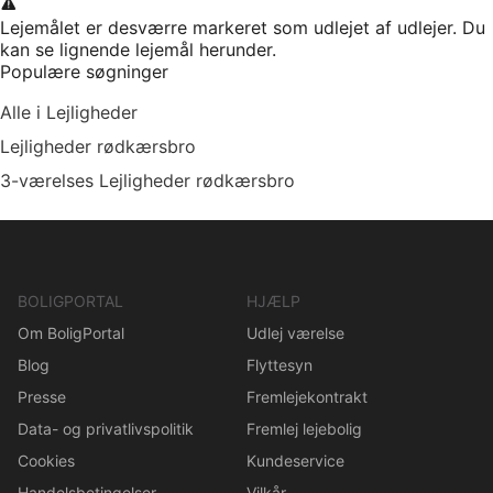
Lejemålet er desværre markeret som udlejet af udlejer. Du
kan se lignende lejemål herunder.
Populære søgninger
Alle i Lejligheder
Lejligheder rødkærsbro
3-værelses Lejligheder rødkærsbro
BOLIGPORTAL
HJÆLP
Om BoligPortal
Udlej værelse
Blog
Flyttesyn
Presse
Fremlejekontrakt
Data- og privatlivspolitik
Fremlej lejebolig
Cookies
Kundeservice
Handelsbetingelser
Vilkår