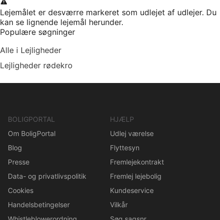
Lejemålet er desværre markeret som udlejet af udlejer. Du
kan se lignende lejemål herunder.
Populære søgninger
Alle i Lejligheder
Lejligheder rødekro
BOLIGPORTAL
HJÆLP
Om BoligPortal
Udlej værelse
Blog
Flyttesyn
Presse
Fremlejekontrakt
Data- og privatlivspolitik
Fremlej lejebolig
Cookies
Kundeservice
Handelsbetingelser
Vilkår
Whistleblowerordning
Søg sagsnr.