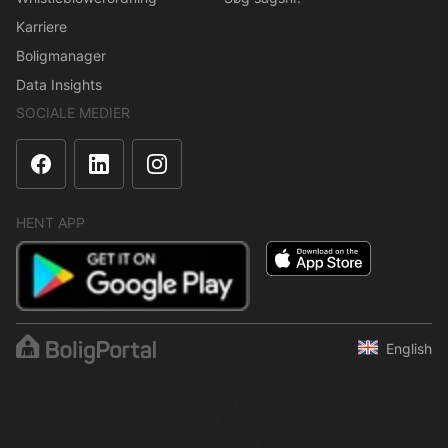
Karriere
Boligmanager
Data Insights
SOCIALE MEDIER
HENT APP
English
Indholdet er beskyttet i henhold til ophavsretsloven.
Regelmæssig, systematisk eller kontinuerlig indsamling,
opbevaring og enhver anden form for kompilering af data er ikke