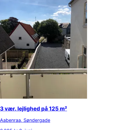
3 vær. lejlighed på 125 m²
Aabenraa
,
Søndergade