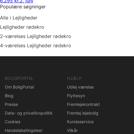
6.295 kr.
2. juni
Populære søgninger
Alle i Lejligheder
Lejligheder rødekro
2-værelses Lejligheder rødekro
4-værelses Lejligheder rødekro
BOLIGPORTAL
HJÆLP
Om BoligPortal
Udlej værelse
Blog
Flyttesyn
Presse
Fremlejekontrakt
Data- og privatlivspolitik
Fremlej lejebolig
Cookies
Kundeservice
Handelsbetingelser
Vilkår