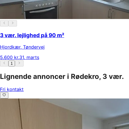
3 vær. lejlighed på 90 m²
Hjordkær
,
Tøndervej
5.600 kr.
31. marts
1
Lignende annoncer i Rødekro, 3 vær.
Fri kontakt