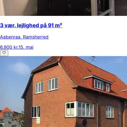
3 vær. lejlighed på 91 m²
Aabenraa
,
Ramsherred
6.900 kr.
15. maj