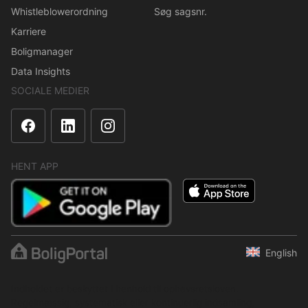
Whistleblowerordning
Søg sagsnr.
Karriere
Boligmanager
Data Insights
SOCIALE MEDIER
HENT APP
English
Indholdet er beskyttet i henhold til ophavsretsloven.
Regelmæssig, systematisk eller kontinuerlig indsamling,