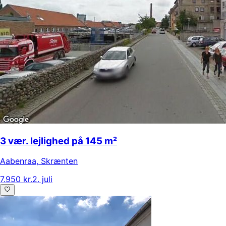
3 vær. lejlighed på 145 m²
Aabenraa
,
Skrænten
7.950 kr.
2. juli