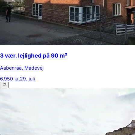
3 vær. lejlighed på 90 m²
Aabenraa
,
Madevej
6.950 kr.
29. juli