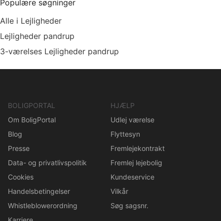
Populære søgninger
Alle i Lejligheder
Lejligheder pandrup
3-værelses Lejligheder pandrup
BOLIGPORTAL
HJÆLP
Om BoligPortal
Udlej værelse
Blog
Flyttesyn
Presse
Fremlejekontrakt
Data- og privatlivspolitik
Fremlej lejebolig
Cookies
Kundeservice
Handelsbetingelser
Vilkår
Whistleblowerordning
Søg sagsnr.
Karriere