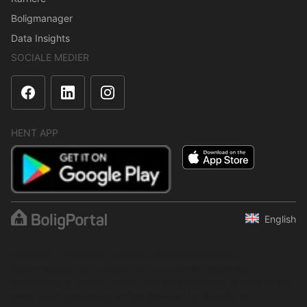
Boligmanager
Data Insights
SOCIALE MEDIER
HENT APP
English
Indholdet er beskyttet i henhold til ophavsretsloven.
Regelmæssig, systematisk eller kontinuerlig indsamling,
opbevaring og enhver anden form for kompilering af data er ikke
tilladt uden udtrykkelig skriftlig tilladelse fra BoligPortal.