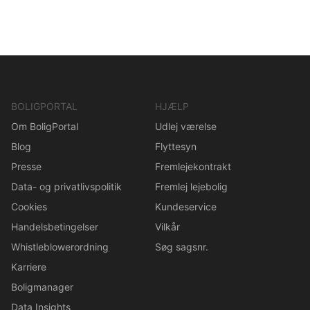
BOLIGPORTAL
HJÆLP
Om BoligPortal
Udlej værelse
Blog
Flyttesyn
Presse
Fremlejekontrakt
Data- og privatlivspolitik
Fremlej lejebolig
Cookies
Kundeservice
Handelsbetingelser
Vilkår
Whistleblowerordning
Søg sagsnr.
Karriere
Boligmanager
Data Insights