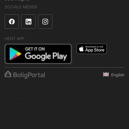
SOCIALE MEDIER
HENT APP
English
Indholdet er beskyttet i henhold til ophavsretsloven.
Regelmæssig, systematisk eller kontinuerlig indsamling,
opbevaring og enhver anden form for kompilering af data er ikke
tilladt uden udtrykkelig skriftlig tilladelse fra BoligPortal.
© 2001–2026 BoligPortal