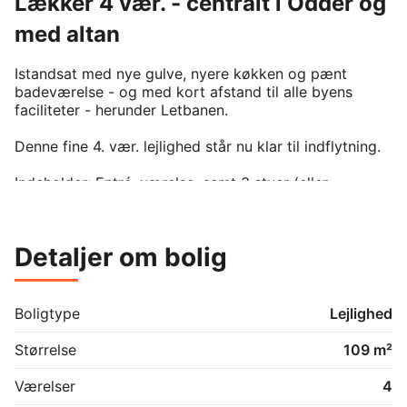
Lækker 4 vær. - centralt i Odder og
med altan
Istandsat med nye gulve, nyere køkken og pænt 
badeværelse - og med kort afstand til alle byens 
faciliteter - herunder Letbanen. 

Denne fine 4. vær. lejlighed står nu klar til indflytning.

Indeholder: Entré, værelse, samt 3 stuer (eller 
værelser), køkken og bad.
Detaljer om bolig
Boligtype
Lejlighed
Størrelse
109 m²
Værelser
4