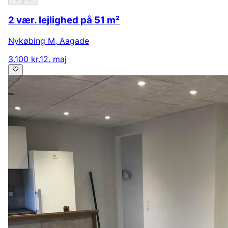
2 vær. lejlighed på 51 m²
Nykøbing M
,
Aagade
3.100 kr.
12. maj