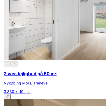
2 vær. lejlighed på 50 m²
Nykøbing Mors
,
Tranevej
3.830 kr.
10. juli