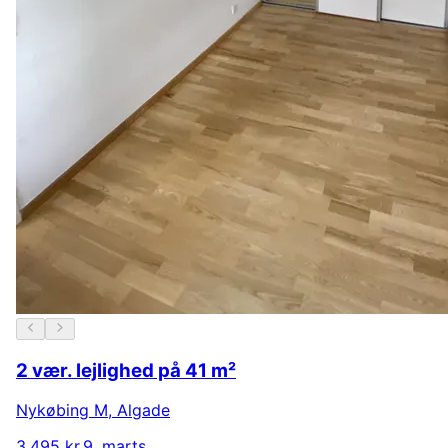
2 vær. lejlighed på 41 m²
Nykøbing M
,
Algade
3.495 kr.
9. marts