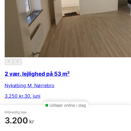
2 vær. lejlighed på 53 m²
Nykøbing M
,
Nørrebro
3.250 kr.
30. juni
Udlejer online i dag
Månedlig leje
Populære søgninger
3.200
kr