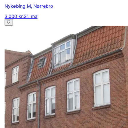
Nykøbing M
,
Nørrebro
3.000 kr.
31. maj