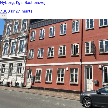
Nyborg
,
Kgs. Bastionsvej
7.300 kr.
27. marts