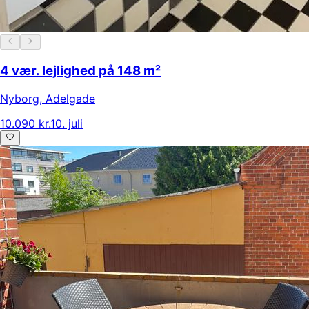
4 vær. lejlighed på 148 m²
Nyborg
,
Adelgade
10.090 kr.
10. juli