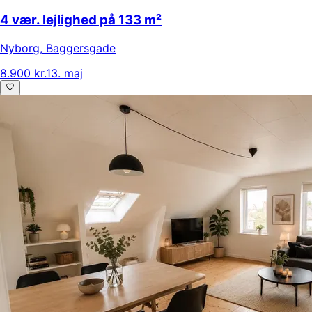
4 vær. lejlighed på 133 m²
Nyborg
,
Baggersgade
8.900 kr.
13. maj