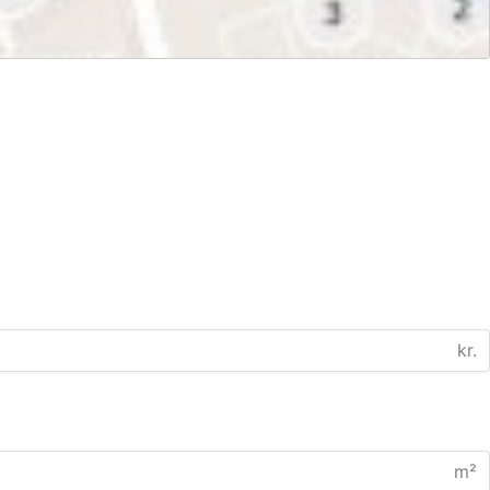
kr.
m²