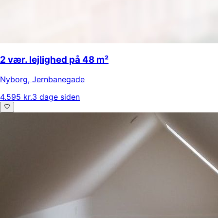
2 vær. lejlighed på 48 m²
Nyborg
,
Jernbanegade
4.595 kr.
3 dage siden