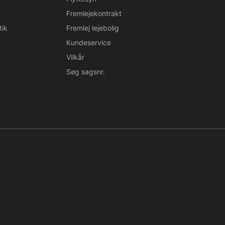
Fremlejekontrakt
tik
Fremlej lejebolig
Kundeservice
Vilkår
Søg sagsnr.
n. Regelmæssig, systematisk eller kontinuerlig indsamling, opbevaring 
tal.