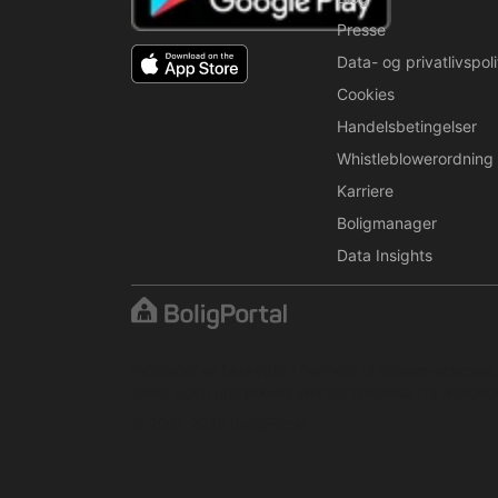
Presse
Data- og privatlivspoli
Cookies
Handelsbetingelser
Whistleblowerordning
Karriere
Boligmanager
Data Insights
Indholdet er beskyttet i henhold til ophavsretslove
tilladt uden udtrykkelig skriftlig tilladelse fra BoligPor
© 2001–2026 BoligPortal