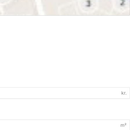
kr.
m²