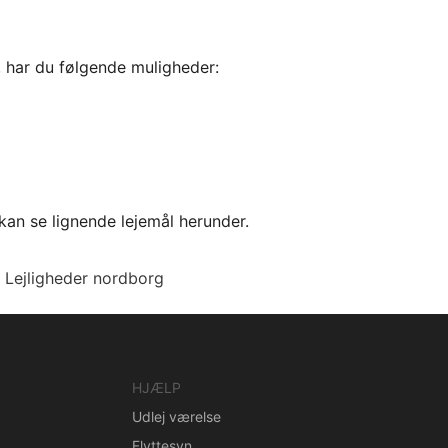
, har du følgende muligheder:
kan se lignende lejemål herunder.
Lejligheder nordborg
HJÆLP
Udlej værelse
Flyttesyn