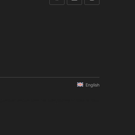
English
og enhver anden form for kompilering af data er ikke