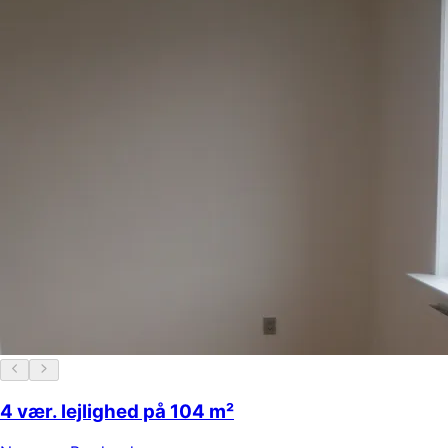
4 vær. lejlighed på 104 m²