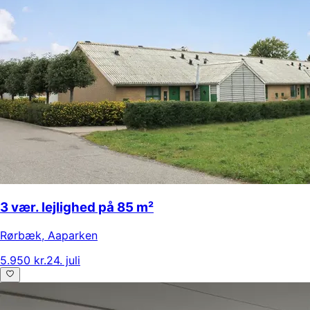
3 vær. lejlighed på 85 m²
Rørbæk
,
Aaparken
5.950 kr.
24. juli