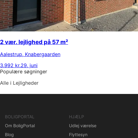
2 vær. lejlighed på 57 m²
Aalestrup
,
Knabergaarden
3.992 kr.
29. juni
Populære søgninger
Alle i Lejligheder
BOLIGPORTAL
HJÆLP
Om BoligPortal
Udlej værelse
Blog
Flyttesyn