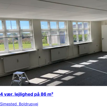
4 vær. lejlighed på 86 m²
Simested
,
Boldrupvej