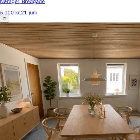
Nørager
,
Bredgade
5.000 kr.
21. juni