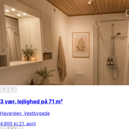
3 vær. lejlighed på 71 m²
Haverslev
,
Vestbygade
4.900 kr.
21. april