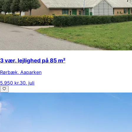
3 vær. lejlighed på 85 m²
Rørbæk
,
Aaparken
5.950 kr.
30. juli