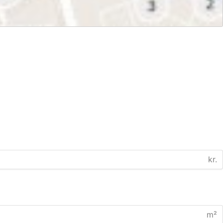
kr.
m²