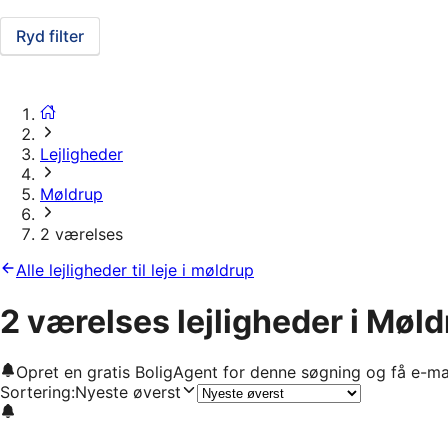
Ryd filter
Lejligheder
Møldrup
2 værelses
Alle lejligheder til leje i møldrup
2 værelses lejligheder i Møl
Opret en gratis BoligAgent for denne søgning og få e-ma
Sortering
:
Nyeste øverst