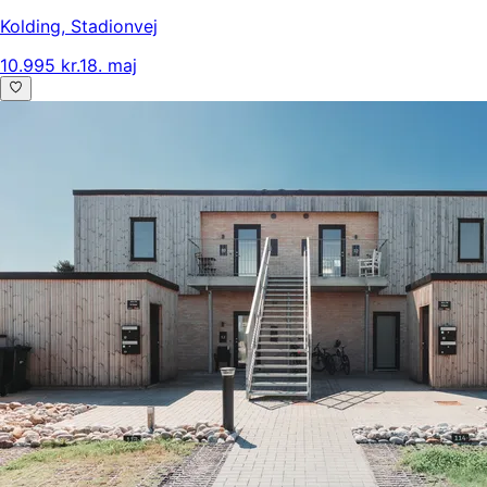
Kolding
,
Stadionvej
10.995 kr.
18. maj