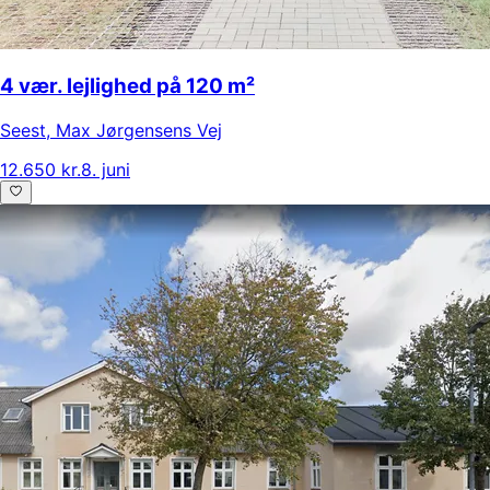
4 vær. lejlighed på 120 m²
Seest
,
Max Jørgensens Vej
12.650 kr.
8. juni