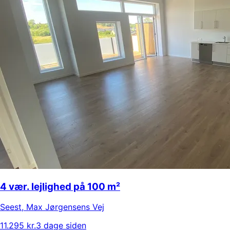
4 vær. lejlighed på 100 m²
Seest
,
Max Jørgensens Vej
11.295 kr.
3 dage siden