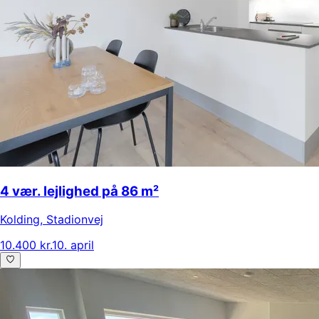
4 vær. lejlighed på 86 m²
Kolding
,
Stadionvej
10.400 kr.
10. april