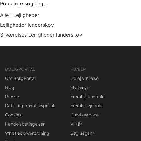
Populære søgninger
Alle i Lejligheder
Lejligheder lunderskov
3-værelses Lejligheder lunderskov
BOLIGPORTAL
HJÆLP
Om BoligPortal
Udlej værelse
Blog
Flyttesyn
Presse
Fremlejekontrakt
Data- og privatlivspolitik
Fremlej lejebolig
Cookies
Kundeservice
Handelsbetingelser
Vilkår
Whistleblowerordning
Søg sagsnr.