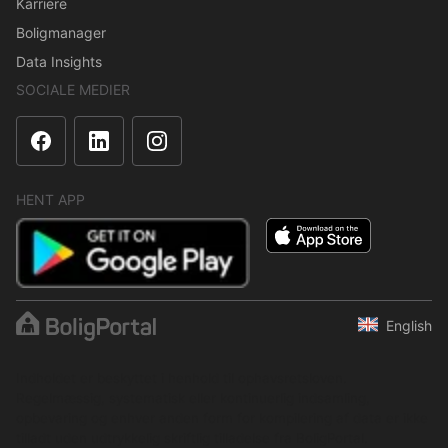
Karriere
Boligmanager
Data Insights
SOCIALE MEDIER
HENT APP
English
Indholdet er beskyttet i henhold til ophavsretsloven.
Regelmæssig, systematisk eller kontinuerlig indsamling,
opbevaring og enhver anden form for kompilering af data er ikke
tilladt uden udtrykkelig skriftlig tilladelse fra BoligPortal.