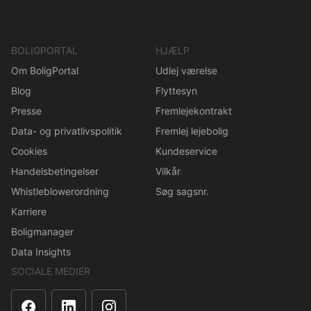
BOLIGPORTAL
HJÆLP
Om BoligPortal
Udlej værelse
Blog
Flyttesyn
Presse
Fremlejekontrakt
Data- og privatlivspolitik
Fremlej lejebolig
Cookies
Kundeservice
Handelsbetingelser
Vilkår
Whistleblowerordning
Søg sagsnr.
Karriere
Boligmanager
Data Insights
SOCIALE MEDIER