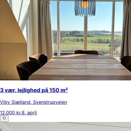
3 vær. lejlighed på 150 m²
Viby Sjælland
,
Svenstrupvejen
12.000 kr.
8. april