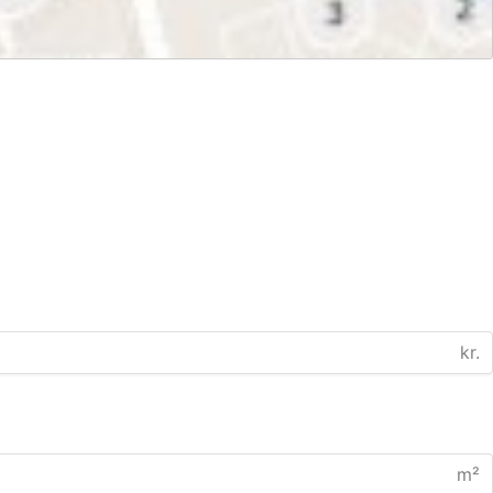
kr.
m²