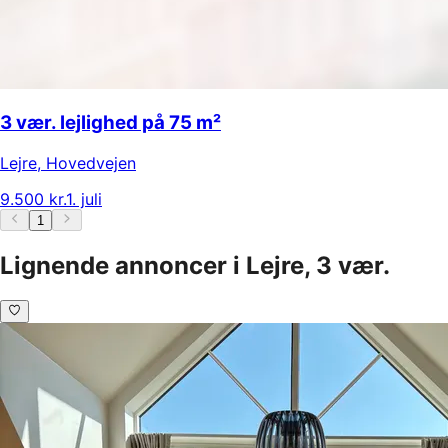
3 vær. lejlighed på 75 m²
Lejre
,
Hovedvejen
9.500 kr.
1. juli
1
Lignende annoncer i Lejre, 3 vær.