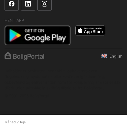
HENT APP
English
Indholdet er beskyttet i henhold til ophavsretsloven.
Regelmæssig, systematisk eller kontinuerlig indsamling,
opbevaring og enhver anden form for kompilering af data er ikke
tilladt uden udtrykkelig skriftlig tilladelse fra BoligPortal.
© 2001–2026 BoligPortal
Månedlig leje