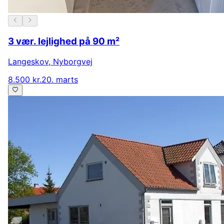
3 vær. lejlighed på 90 m²
Langeskov
,
Nyborgvej
8.500 kr.
20. marts