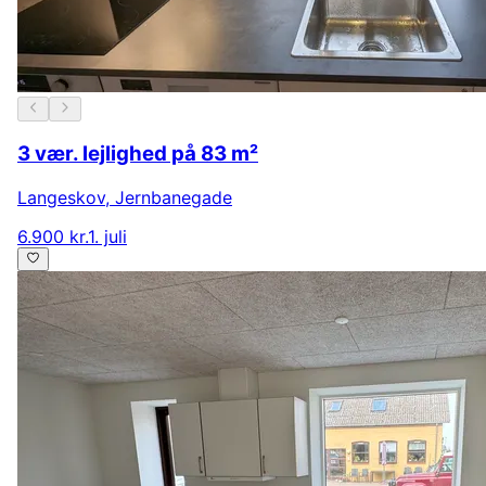
3 vær. lejlighed på 83 m²
Langeskov
,
Jernbanegade
6.900 kr.
1. juli