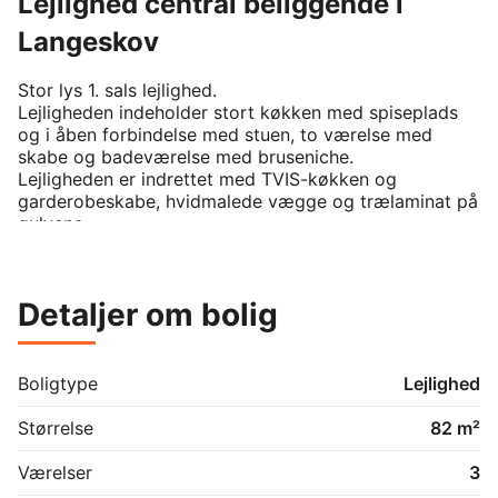
Lejlighed central beliggende i
Langeskov
Stor lys 1. sals lejlighed. 

Lejligheden indeholder stort køkken med spiseplads 
og i åben forbindelse med stuen, to værelse med 
skabe og badeværelse med bruseniche.

Lejligheden er indrettet med TVIS-køkken og 
garderobeskabe, hvidmalede vægge og trælaminat på 
gulvene. 

Desuden medfølger keramisk komfur, emhætte, stort 
køle-/fryseskab og opvaskemaskine. 

Detaljer om bolig
Lejligheden har egen indgang og adgang til fælles 
vaskeri.

Alt forbrug betales direkte til leverandør.

Det er ikke tilladt at holde husdyr.

Boligtype
Lejlighed
Det er ikke tilladt at ryge i lejligheden.
Størrelse
82 m²
Værelser
3