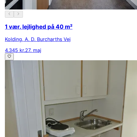
1 vær. lejlighed på 40 m²
Kolding
,
A. D. Burcharths Vej
4.345 kr.
27. maj