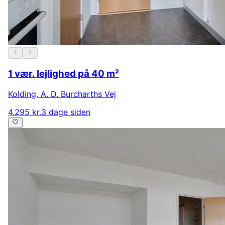
1 vær. lejlighed på 40 m²
Kolding
,
A. D. Burcharths Vej
4.295 kr.
3 dage siden