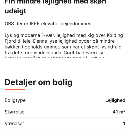
Fin mindre lejlighed med skøn
udsigt
OBS der er IKKE elevator i ejendommen.

Lys og moderne 1-vær. lejlighed med kig over Kolding 
Fjord til leje. Denne lyse lejlighed byder på mindre 
køkken i opholdsrummet, som har et skønt lysindfald 
fra det store vinduesparti. Godt badeværelse. 
Petersbjerggård er beliggende tæt på indkøb, 
daginstitution, offentlig transport, motorvejsnettet og 
meget mere. Kolding Midtby nås indenfor en kort 
cykeltur.

Detaljer om bolig
Boligtype
Lejlighed
Størrelse
41 m²
Værelser
1