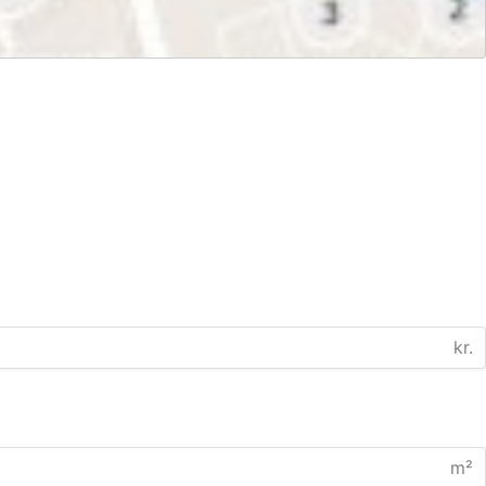
kr.
m²