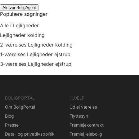
Aktivér BoligAgent
Populære søgninger
Alle i Lejligheder
Lejligheder kolding
2-værelses Lejligheder kolding
1-værelses Lejligheder ejstrup
3-værelses Lejligheder ejstrup
BOLIGPORTAL
HJÆLP
Om BoligPortal
Udlej værelse
Blog
Flyttesyn
Presse
Fremlejekontrakt
Data- og privatlivspolitik
Fremlej lejebolig