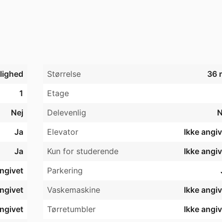
jlighed
Størrelse
36 
1
Etage
Nej
Delevenlig
N
Ja
Elevator
Ikke angiv
Ja
Kun for studerende
Ikke angiv
angivet
Parkering
angivet
Vaskemaskine
Ikke angiv
angivet
Tørretumbler
Ikke angiv