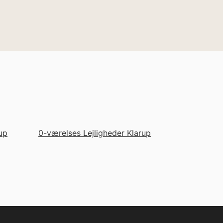
up
0-værelses Lejligheder Klarup