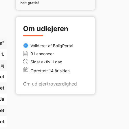
helt gratis!
Om udlejeren
m²
Valideret af BoligPortal
1.
91 annoncer
Sidst aktiv: I dag
ej
Oprettet: 14 år siden
et
Om udlejertroværdighed
et
Ja
et
et