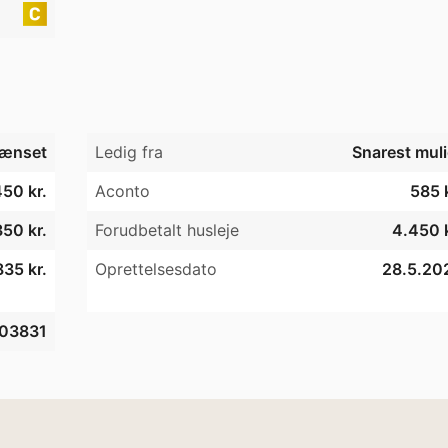
ænset
Ledig fra
Snarest muli
50 kr.
Aconto
585 k
350 kr.
Forudbetalt husleje
4.450 k
35 kr.
Oprettelsesdato
28.5.20
03831