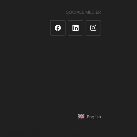
SOCIALE MEDIER
English
og enhver anden form for kompilering af data er ikke