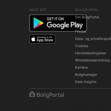
HENT APP
BOLIGPORTAL
Om BoligPortal
Blog
Presse
Data- og privatlivspoli
Cookies
Handelsbetingelser
Whistleblowerordning
Karriere
Boligmanager
Data Insights
Indholdet er beskyttet i henhold til ophavsretslove