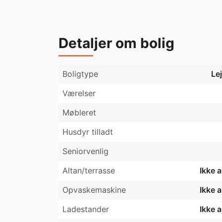
Henvendelse kan ske for fremvisning.
Detaljer om bolig
Boligtype
Le
Værelser
Møbleret
Husdyr tilladt
Seniorvenlig
Altan/terrasse
Ikke 
Opvaskemaskine
Ikke 
Ladestander
Ikke 