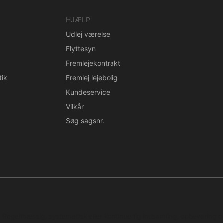
HJÆLP
Udlej værelse
Flyttesyn
Fremlejekontrakt
tik
Fremlej lejebolig
Kundeservice
Vilkår
Søg sagsnr.
n. Regelmæssig, systematisk eller kontinuerlig indsamling, opbevaring 