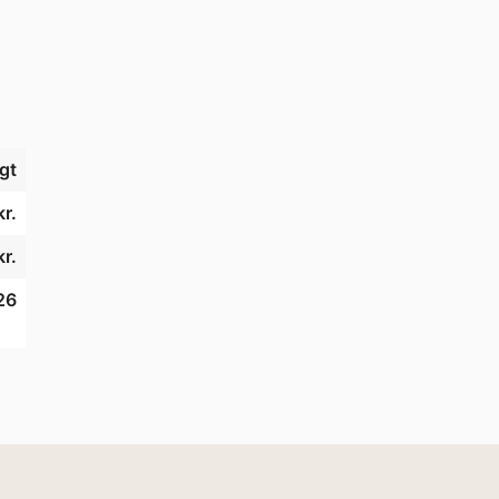
gt
r.
r.
26