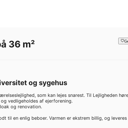
på 36 m²
G
niversitet og sygehus
ærelseslejlighed, som kan lejes snarest. Til Lejligheden høre
og vedligeholdes af ejerforening. 

kloak og renovation.

t til en enlig beboer. Varmen er ekstrem billig, og leveres f