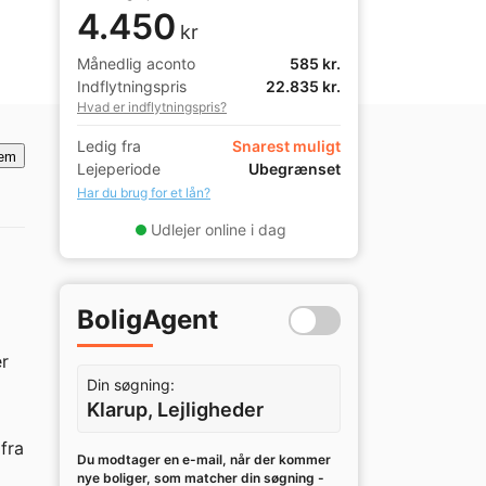
4.450
kr
Månedlig aconto
585 kr.
Indflytningspris
22.835 kr.
Hvad er indflytningspris?
Ledig fra
Snarest muligt
em
Lejeperiode
Ubegrænset
Har du brug for et lån?
Udlejer online i dag
BoligAgent
r 
Din søgning:
Klarup, Lejligheder
ra 
Du modtager en e-mail, når der kommer
nye boliger, som matcher din søgning -