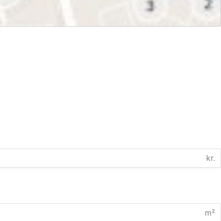
kr.
m²