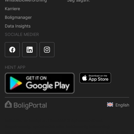
Karriere
Boligmanager
Data Insights
SOCIALE MEDIER
HENT APP
English
Indholdet er beskyttet i henhold til ophavsretsloven.
Regelmæssig, systematisk eller kontinuerlig indsamling,
opbevaring og enhver anden form for kompilering af data er ikke