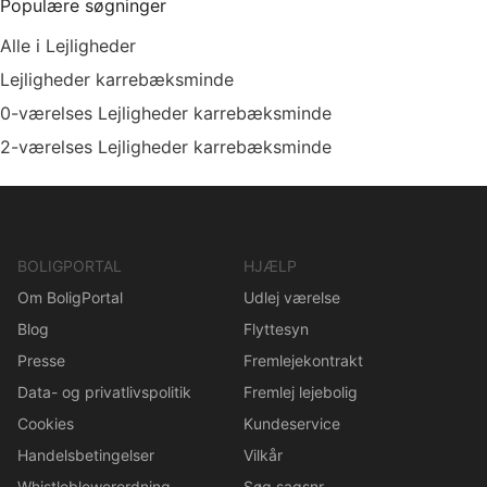
Populære søgninger
Alle i Lejligheder
Lejligheder karrebæksminde
0-værelses Lejligheder karrebæksminde
2-værelses Lejligheder karrebæksminde
BOLIGPORTAL
HJÆLP
Om BoligPortal
Udlej værelse
Blog
Flyttesyn
Presse
Fremlejekontrakt
Data- og privatlivspolitik
Fremlej lejebolig
Cookies
Kundeservice
Handelsbetingelser
Vilkår
Whistleblowerordning
Søg sagsnr.