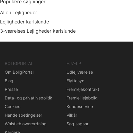
Populære søgninger
Alle i Lejligheder
Lejligheder karlslunde
3-værelses Lejligheder karlslunde
BOLIGPORTAL
HJÆLP
Om BoligPortal
Udlej værelse
Blog
Flyttesyn
Presse
Fremlejekontrakt
Data- og privatlivspolitik
Fremlej lejebolig
Cookies
Kundeservice
Handelsbetingelser
Vilkår
Whistleblowerordning
Søg sagsnr.
Karriere