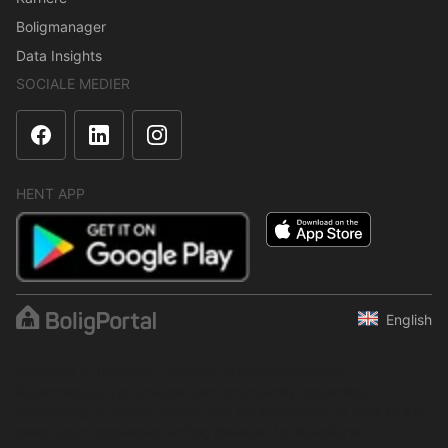
Boligmanager
Data Insights
SOCIALE MEDIER
HENT APP
English
Indholdet er beskyttet i henhold til ophavsretsloven.
Regelmæssig, systematisk eller kontinuerlig indsamling,
opbevaring og enhver anden form for kompilering af data er ikke
tilladt uden udtrykkelig skriftlig tilladelse fra BoligPortal.