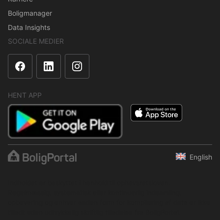
Boligmanager
Data Insights
SOCIALE MEDIER
HENT APP
English
Indholdet er beskyttet i henhold til ophavsretsloven.
Regelmæssig, systematisk eller kontinuerlig indsamling,
opbevaring og enhver anden form for kompilering af data er ikke
tilladt uden udtrykkelig skriftlig tilladelse fra BoligPortal.