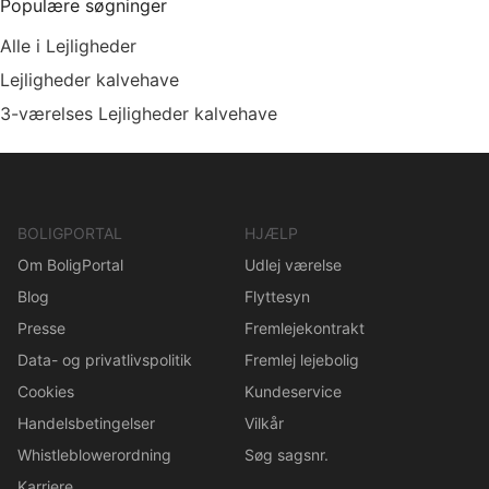
Populære søgninger
Alle i Lejligheder
Lejligheder kalvehave
3-værelses Lejligheder kalvehave
BOLIGPORTAL
HJÆLP
Om BoligPortal
Udlej værelse
Blog
Flyttesyn
Presse
Fremlejekontrakt
Data- og privatlivspolitik
Fremlej lejebolig
Cookies
Kundeservice
Handelsbetingelser
Vilkår
Whistleblowerordning
Søg sagsnr.
Karriere