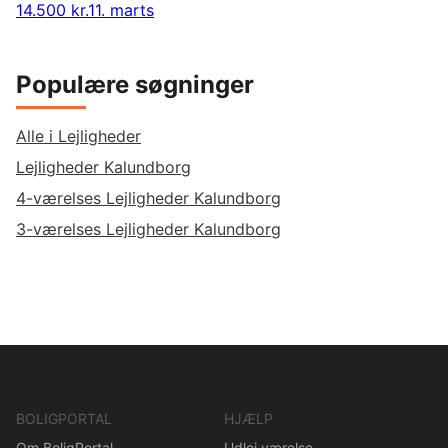
14.500 kr.
11. marts
Populære søgninger
Alle i Lejligheder
Lejligheder Kalundborg
4-værelses Lejligheder Kalundborg
3-værelses Lejligheder Kalundborg
BOLIGPORTAL
HJÆLP
Om BoligPortal
Udlej værelse