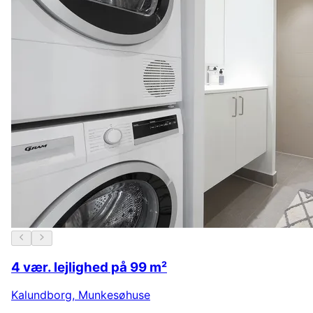
4 vær. lejlighed på 99 m²
Kalundborg
,
Munkesøhuse