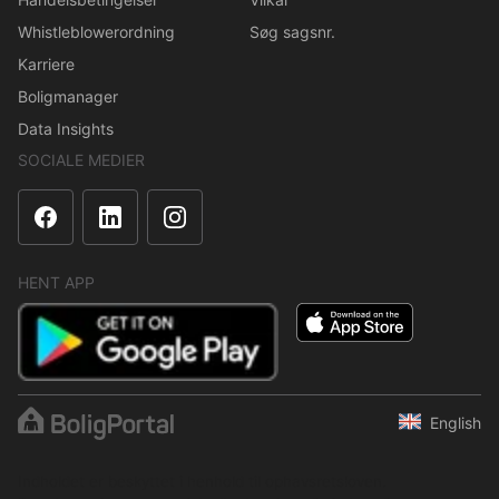
Whistleblowerordning
Søg sagsnr.
Karriere
Boligmanager
Data Insights
SOCIALE MEDIER
HENT APP
English
Indholdet er beskyttet i henhold til ophavsretsloven.