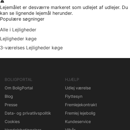
Lejemålet er desværre markeret som udlejet af udlejer. Du
kan se lignende lejemål herunder.
Populære søgninger
Alle i Lejligheder
Lejligheder køge
3-værelses Lejligheder køge
BOLIGPORTAL
HJÆLP
Om BoligPortal
Udlej værelse
Blog
Flyttesyn
Presse
Fremlejekontrakt
Data- og privatlivspolitik
Fremlej lejebolig
Cookies
Kundeservice
Handelsbetingelser
Vilkår