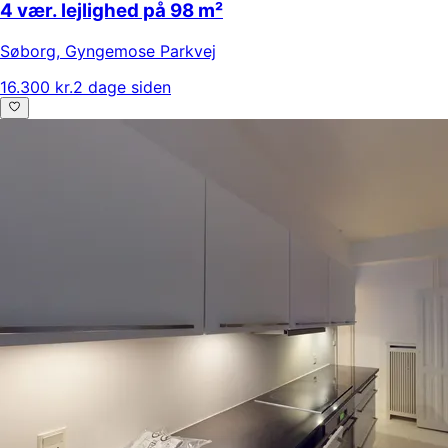
4 vær. lejlighed på 98 m²
Søborg
,
Gyngemose Parkvej
16.300 kr.
2 dage siden