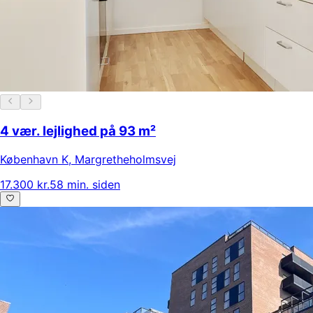
4 vær. lejlighed på 93 m²
København K
,
Margretheholmsvej
17.300 kr.
58 min. siden