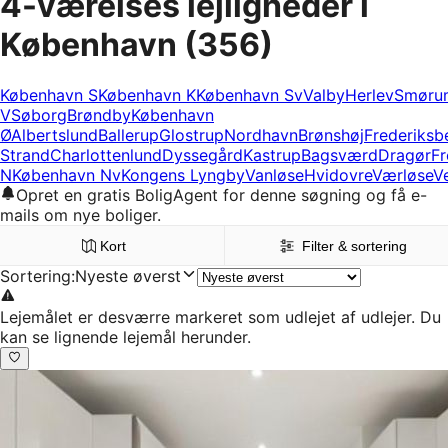
4-værelses lejligheder i
København
(356)
København S
København K
København Sv
Valby
Herlev
Smøru
V
Søborg
Brøndby
København
Ø
Albertslund
Ballerup
Glostrup
Nordhavn
Brønshøj
Frederiksb
Strand
Charlottenlund
Dyssegård
Kastrup
Bagsværd
Dragør
Fr
N
København Nv
Kongens Lyngby
Vanløse
Hvidovre
Værløse
V
Opret en gratis BoligAgent for denne søgning og få e-
mails om nye boliger.
Kort
Filter & sortering
Sortering
:
Nyeste øverst
Lejemålet er desværre markeret som udlejet af udlejer. Du
kan se lignende lejemål herunder.