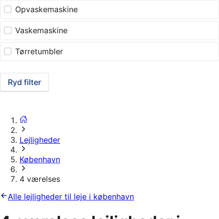
Opvaskemaskine
Vaskemaskine
Tørretumbler
Ryd filter
Lejligheder
København
4 værelses
Alle lejligheder til leje i københavn