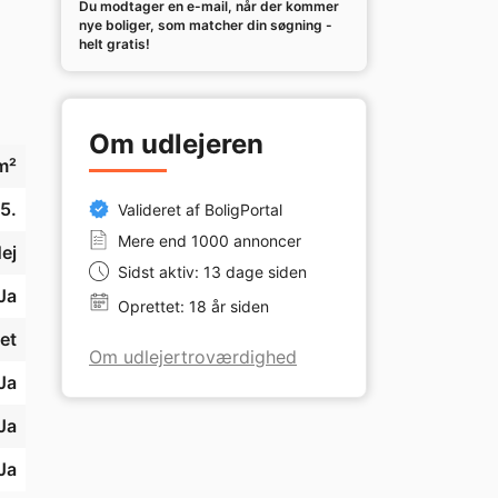
Du modtager en e-mail, når der kommer
ed 
nye boliger, som matcher din søgning -
helt gratis!
es 
Om udlejeren
m²
5.
Valideret af BoligPortal
Mere end 1000 annoncer
ej
Sidst aktiv: 13 dage siden
Ja
Oprettet: 18 år siden
et
Om udlejertroværdighed
Ja
Ja
Ja