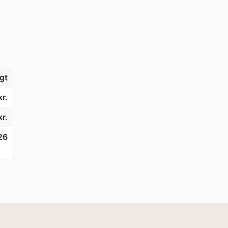
gt
kr.
r.
26