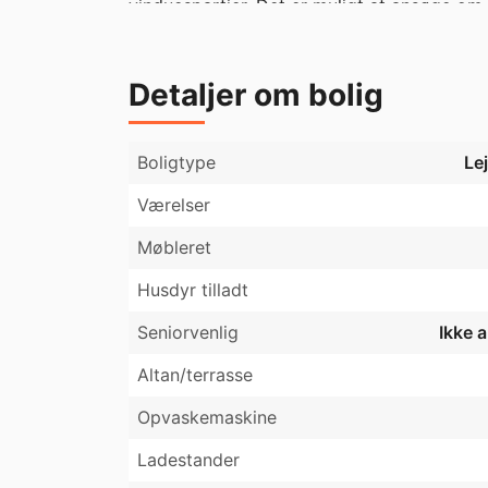
vinduespartier. Det er muligt at ansøge om hu
flytter ind i denne skønne lejlighed, får je
bl.a. verdens længste skaterbane. Kun 5 min
der mål af lejligheden skal du selv huske op
Detaljer om bolig
plantegningen.
Boligtype
Le
Værelser
Møbleret
Husdyr tilladt
Seniorvenlig
Ikke 
Altan/terrasse
Opvaskemaskine
Ladestander