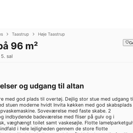
es
Taastrup
Høje Taastrup
 på 96 m²
G
5. sal
lser og udgang til altan
e med god plads til overtøj. Dejlig stor stue med udgang til
med stuen moderne hvidt Invita køkken med god skabsplads 
opvaskemaskine. Soveværelse med faste skabe. 2 
 indbydende badeværelse med fliser på gulv og i 
k, væghængt toilet samt vaskesøjle. Flotte lamelparketgul
ndfald i hele lejligheden gennem de store flotte 