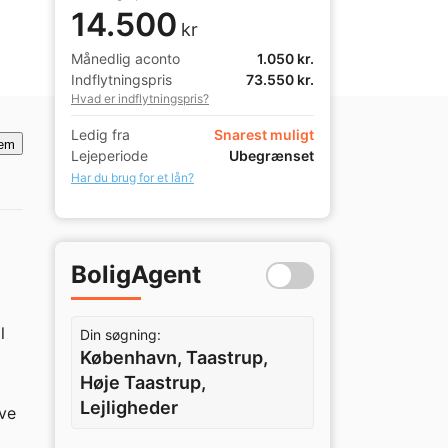
14.500
kr
Månedlig aconto
1.050 kr.
Indflytningspris
73.550 kr.
Hvad er indflytningspris?
Ledig fra
Snarest muligt
em
Lejeperiode
Ubegrænset
Har du brug for et lån?
BoligAgent
 
Din søgning:
København, Taastrup,
Høje Taastrup,
Lejligheder
ve 