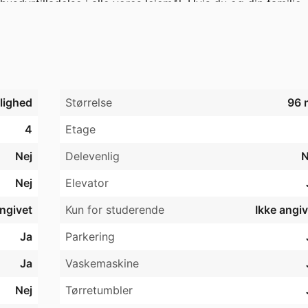
sdyrtilladelse i alle vores lejemål. Hvis du og din familie 
res børn mulighed for at lege på det store aktivitetsområde m
utters gang til gode indkøbsmuligheder i City 2. OBS: ønsk
målings udstyr til fremvisning, da der ikke er mål på 
jlighed
Størrelse
96 
4
Etage
Nej
Delevenlig
N
Nej
Elevator
angivet
Kun for studerende
Ikke angiv
Ja
Parkering
Ja
Vaskemaskine
Nej
Tørretumbler