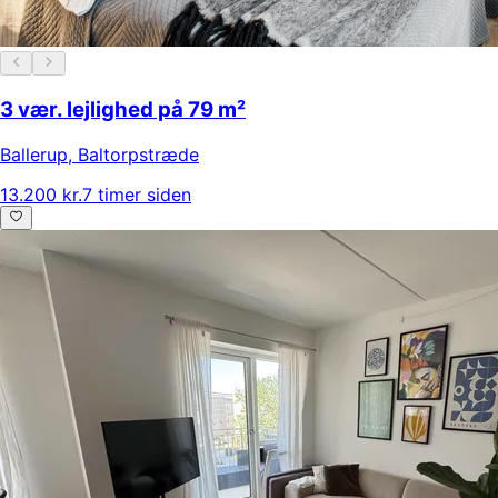
3 vær. lejlighed på 79 m²
Ballerup
,
Baltorpstræde
13.200 kr.
7 timer siden