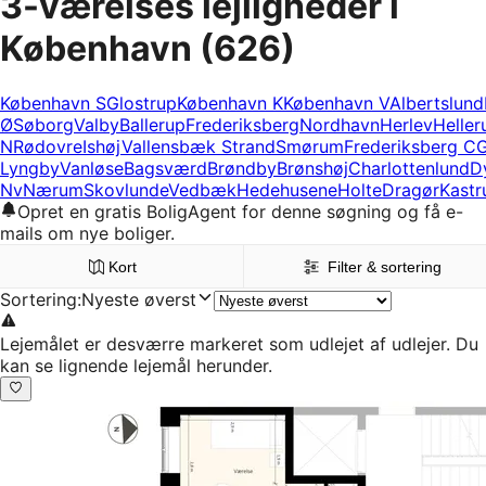
3-værelses lejligheder i
København
(626)
København S
Glostrup
København K
København V
Albertslund
Ø
Søborg
Valby
Ballerup
Frederiksberg
Nordhavn
Herlev
Heller
N
Rødovre
Ishøj
Vallensbæk Strand
Smørum
Frederiksberg C
G
Lyngby
Vanløse
Bagsværd
Brøndby
Brønshøj
Charlottenlund
D
Nv
Nærum
Skovlunde
Vedbæk
Hedehusene
Holte
Dragør
Kastr
Opret en gratis BoligAgent for denne søgning og få e-
mails om nye boliger.
Kort
Filter & sortering
Sortering
:
Nyeste øverst
Lejemålet er desværre markeret som udlejet af udlejer. Du
kan se lignende lejemål herunder.