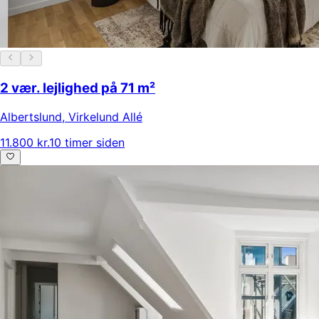
2 vær. lejlighed på 71 m²
Albertslund
,
Virkelund Allé
11.800 kr.
10 timer siden