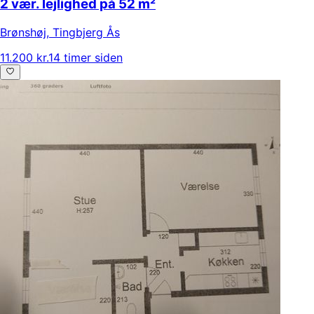
2 vær. lejlighed på 52 m²
Brønshøj
,
Tingbjerg Ås
11.200 kr.
14 timer siden