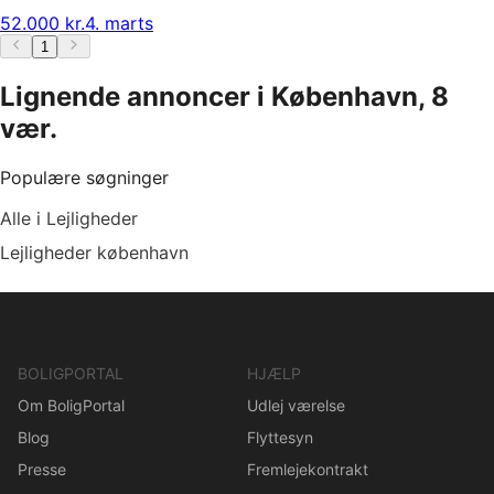
52.000 kr.
4. marts
1
Lignende annoncer i København, 8
vær.
Populære søgninger
Alle i Lejligheder
Lejligheder københavn
BOLIGPORTAL
HJÆLP
Om BoligPortal
Udlej værelse
Blog
Flyttesyn
Presse
Fremlejekontrakt