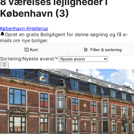
8 værelses lejligheder i
København
(3)
København K
Hellerup
Opret en gratis BoligAgent for denne søgning og få e-
mails om nye boliger.
Kort
Filter & sortering
Sortering
:
Nyeste øverst