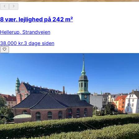
8 vær. lejlighed på 242 m²
Hellerup
,
Strandvejen
38.000 kr.
3 dage siden