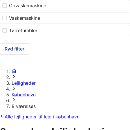
Opvaskemaskine
Vaskemaskine
Tørretumbler
Ryd filter
Lejligheder
København
8 værelses
Alle lejligheder til leje i københavn