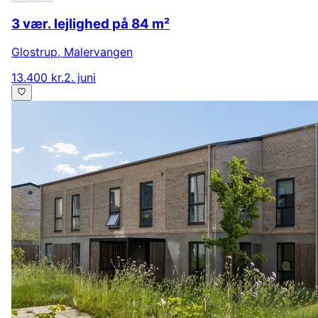
3 vær. lejlighed på 84 m²
Glostrup
,
Malervangen
13.400 kr.
2. juni