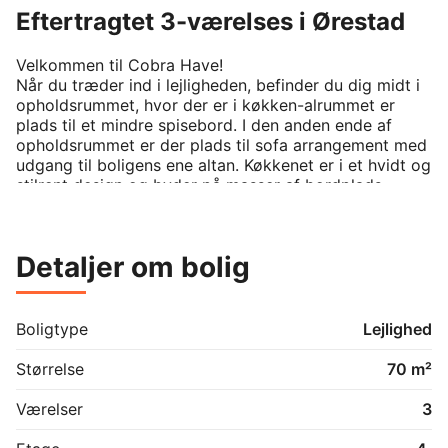
Eftertragtet 3-værelses i Ørestad
Velkommen til Cobra Have!

Når du træder ind i lejligheden, befinder du dig midt i 
opholdsrummet, hvor der er i køkken-alrummet er 
plads til et mindre spisebord. I den anden ende af 
opholdsrummet er der plads til sofa arrangement med 
udgang til boligens ene altan. Køkkenet er i et hvidt og 
stilrent design og byder på masser af bordplads. 
Badeværelset har mørke klinker og hvidt 
badeværelsesmøbel. Der er tilhørende vaskemaskine 
og tørretumbler til lejemålet. De to værelser er i en fin 
Detaljer om bolig
størrelse med udgang til den anden altan.

*Der gøres opmærksom på, at billederne ikke 
stammer fra den pågældende lejlighed.

*Husdyr kan ansøges om.
Boligtype
Lejlighed
Størrelse
70 m²
Værelser
3