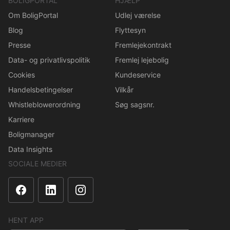
BOLIGPORTAL
HJÆLP
Om BoligPortal
Udlej værelse
Blog
Flyttesyn
Presse
Fremlejekontrakt
Data- og privatlivspolitik
Fremlej lejebolig
Cookies
Kundeservice
Handelsbetingelser
Vilkår
Whistleblowerordning
Søg sagsnr.
Karriere
Boligmanager
Data Insights
SOCIALE MEDIER
HENT APP