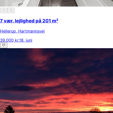
7 vær. lejlighed på 201 m²
Hellerup
,
Hartmannsvej
39.000 kr.
18. juni